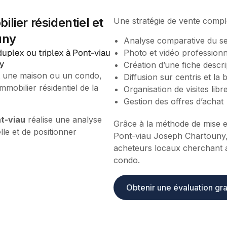
lier résidentiel et
Une stratégie de vente compl
uny
Analyse comparative du s
uplex ou triplex à Pont-viau
Photo et vidéo professionn
y
Création d’une fiche descri
it une maison ou un condo,
Diffusion sur centris et la
obilier résidentiel de la
Organisation de visites libr
Gestion des offres d’achat
nt-viau
réalise une analyse
Grâce à la méthode de mise e
lle et de positionner
Pont-viau Joseph Chartouny, l
acheteurs locaux cherchant 
condo.
Obtenir une évaluation gra