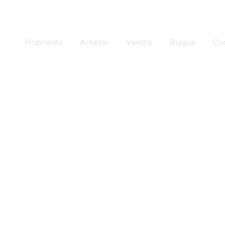
Propriétés
Acheter
Vendre
Blogue
Co
r immobilier Pont-vi
uny
au à Laval et les environs vous offre un
a passion, l’expertise et le leadership, au