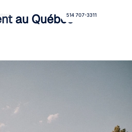
ment au Québec
ntact
514 707-3311