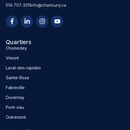
514‑707‑3311
info@chartouny.ca
Quartiers
Chomedey
Vimont
Laval-des-rapides
Sainte-Rose
Fabreville
Duvernay
Pont-viau
Outremont