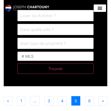
«
1
…
3
4
5
6
»